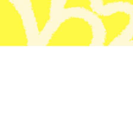
Vakanties schooljaar 2025-2026
Zomervakantie: 18-07-2026 t/m 30-08-2026
Vrije dagen:
Vrijdag voor de zomervakantie: 17-07-2026
Vakantierooster schooljaar 2026-2027
Herfstvakantie: 17 oktober t/m 25 oktober 2026
Kerstvakantie: 18 december 2026 t/m 3 januari 2027
Voorjaarsvakantie: 20 februari 2027 t/m 28 februari
Goede Vrijdag en Tweede Paasdag: 26 maart 2027 e
Meivakantie: 24 april 2027 t/m 9 mei 2027
Tweede Pinksterdag: maandag 17 mei 2027