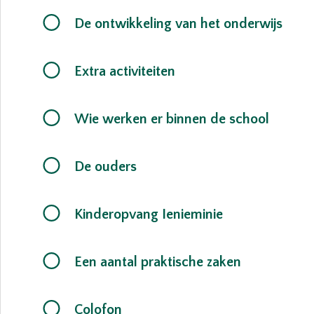
De ontwikkeling van het onderwijs
Extra activiteiten
Wie werken er binnen de school
De school
De ouders
Kinderopvang Ienieminie
Voorwoord
Voor u ligt de schoolgids 
Een aantal praktische zaken
leerlingen die momenteel o
school te laten inschrijven.
Colofon