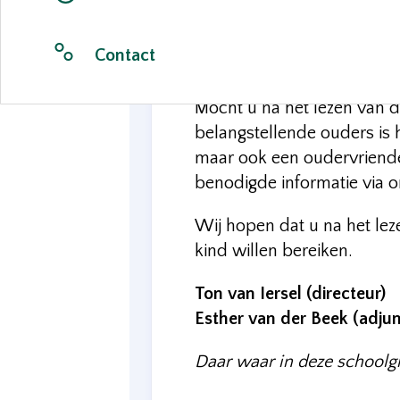
Met deze schoolgids prober
leeromgeving aan modern en
Contact
elke leerling, binnen de ei
Mocht u na het lezen van de
belangstellende ouders is h
maar ook een oudervriendeli
benodigde informatie via o
Wij hopen dat u na het le
kind willen bereiken.
Ton van Iersel (directeur)
Esther van der Beek (adjun
Daar waar in deze schoolgid