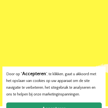
Accepteren
Door op “
”, te klikken, gaat u akkoord met
het opslaan van cookies op uw apparaat om de site
Maandag: 8:30 tot 14:15 uur
navigatie te verbeteren, het sitegebruik te analyseren en
Dinsdag: 8:30 tot 14:15 uur
ons te helpen bij onze marketinginspanningen.
Woensdag: 8:30 tot 12:30 uur
Donderdag: 8:30 tot 14:15 uur