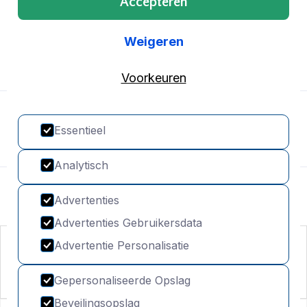
Vrijdag: 8:30 tot 14:15 uur
Accepteren
Weigeren
Voorkeuren
Essentieel
Analytisch
© Copyright De Horizon
Advertenties
Advertenties Gebruikersdata
Advertentie Personalisatie
Gepersonaliseerde Opslag
Beveilingsopslag