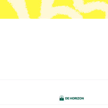
Wij vinden het belangrijk dat de ouders betrokken zi
kinderopvang. Om de betrokkenheid te vergroten org
- Iedere laatste week van de maand een koffieochte
- Verteltas gekoppeld aan het thema mee naar huis.
- Uitstapjes met kinderen en ouders.
- Een themabrief met informatie en een oudercommi