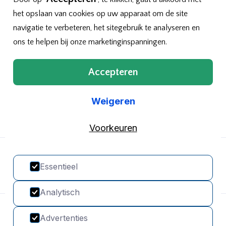
ouders en leerlingen in 2024 bleek door
het opslaan van cookies op uw apparaat om de site
de zeer hoge score dat onze leerlingen
navigatie te verbeteren, het sitegebruik te analyseren en
met plezier naar school gaan. Het
ons te helpen bij onze marketinginspanningen.
veiligheidsbeleid is ook terug te vinden in
het veiligheidsplan wat op te vragen is
bij de directie.
Accepteren
Weigeren
Voorkeuren
Essentieel
Analytisch
© Copyright De Horizon
Advertenties